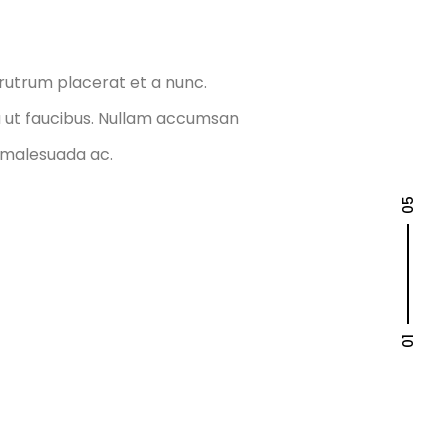
 rutrum placerat et a nunc.
 ut faucibus. Nullam accumsan
 malesuada ac.
05
01